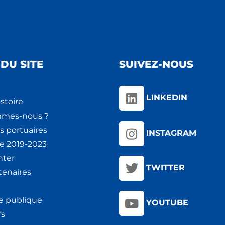
DU SITE
SUIVEZ-NOUS
LINKEDIN
stoire
mmes-nous ?
s portuaires
INSTAGRAM
ie 2019-2023
nter
TWITTER
tenaires
e publique
YOUTUBE
fs