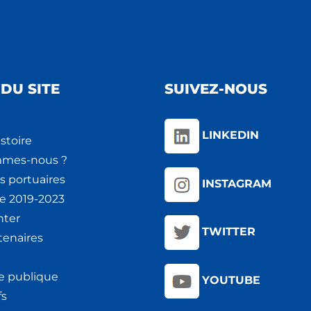
DU SITE
SUIVEZ-NOUS
LINKEDIN
stoire
mmes-nous ?
s portuaires
INSTAGRAM
ie 2019-2023
nter
TWITTER
tenaires
e publique
YOUTUBE
fs