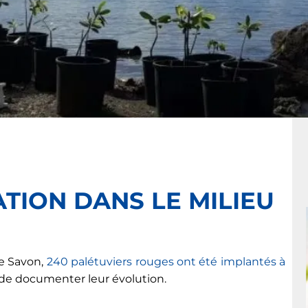
TION DANS LE MILIEU
ne Savon,
240 palétuviers rouges ont été implantés à
n de documenter leur évolution.