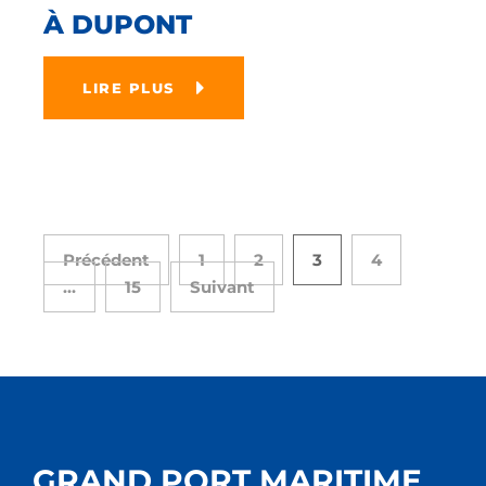
À DUPONT
LIRE PLUS
Précédent
1
2
3
4
…
15
Suivant
GRAND PORT MARITIME