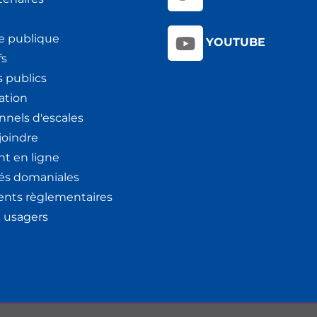
e publique
YOUTUBE
fs
 publics
ation
nnels d'escales
joindre
t en ligne
tés domaniales
nts règlementaires
x usagers