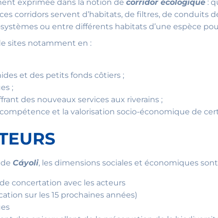
ement exprimée dans la notion de
corridor écologique
: q
e ces corridors servent d’habitats, de filtres, de condui
cosystèmes ou entre différents habitats d’une espèce pou
 de sites notamment en :
des et des petits fonds côtiers ;
es ;
ffrant des nouveaux services aux riverains ;
de compétence et la valorisation socio-économique de cer
CTEURS
n de
Cáyoli
, les dimensions sociales et économiques son
de concertation avec les acteurs
cation sur les 15 prochaines années)
ues