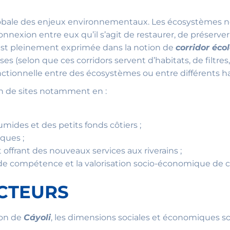
lobale des enjeux environnementaux. Les écosystèmes 
nnexion entre eux qu’il s’agit de restaurer, de préserv
 est pleinement exprimée dans la notion de
corridor éco
erses (selon que ces corridors servent d’habitats, de filt
nctionnelle entre des écosystèmes ou entre différents h
on de sites notamment en :
umides et des petits fonds côtiers ;
ques ;
 offrant des nouveaux services aux riverains ;
t de compétence et la valorisation socio-économique de c
ECTEURS
ion de
Cáyoli
, les dimensions sociales et économiques s