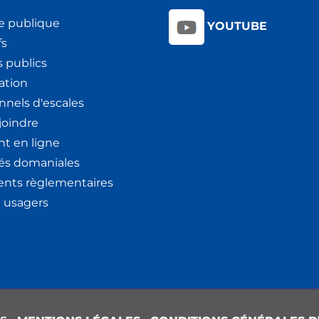
e publique
YOUTUBE
fs
 publics
ation
nnels d'escales
joindre
t en ligne
tés domaniales
nts règlementaires
x usagers