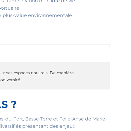
 à l’amélioration du cadre de vie
portuaire
une plus-value environnementale
sur ses espaces naturels. De manière
odiversité.
S ?
Bas-du-Fort, Basse-Terre et Folle-Anse de Marie-
diversifiés présentant des enjeux