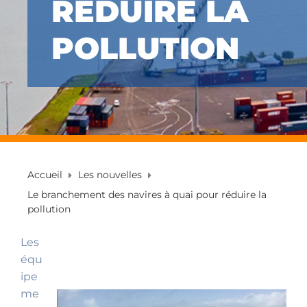
RÉDUIRE LA
POLLUTION
Accueil
Les nouvelles
Le branchement des navires à quai pour réduire la
pollution
Les
équ
ipe
me