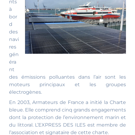
nts
à
bor
d
des
navi
res
gén
éra
nt
des émissions polluantes dans l’air sont les
moteurs principaux et les groupes
électrogènes.
En 2003, Armateurs de France a initié la Charte
bleue. Elle comprend cinq grands engagements
dont la protection de l’environnement marin et
du littoral. L’EXPRESS DES ILES est membre de
l’association et signataire de cette charte.