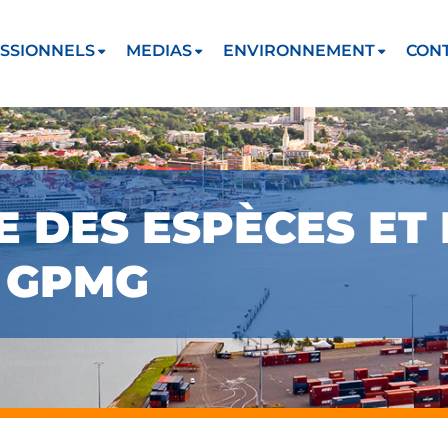
SSIONNELS
MEDIAS
ENVIRONNEMENT
CON
 DES ESPÈCES ET
 GPMG