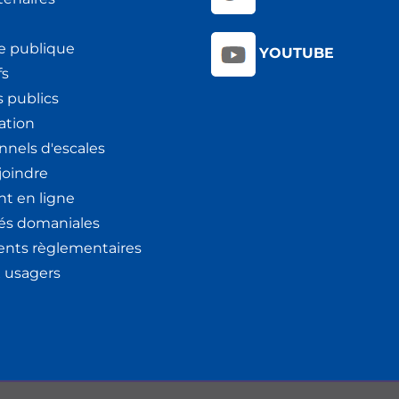
e publique
YOUTUBE
fs
 publics
ation
nnels d'escales
joindre
t en ligne
tés domaniales
nts règlementaires
x usagers