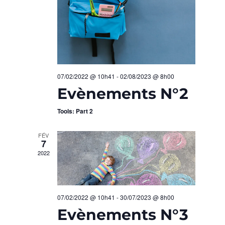
C
n
I
e
O
H
z
N
u
E
n
D
e
E
07/02/2022 @ 10h41
-
02/08/2023 @ 8h00
E
d
Evènements N°2
T
a
V
t
Tools: Part 2
N
U
e
.
FÉV
A
E
7
2022
S
V
É
I
V
07/02/2022 @ 10h41
-
30/07/2023 @ 8h00
G
Evènements N°3
È