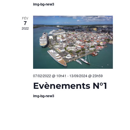
A
N
img-bg-new3
T
E
FÉV
7
I
M
2022
E
O
N
N
T
D
E
07/02/2022 @ 10h41
-
13/09/2024 @ 23h59
Evènements N°1
V
img-bg-new3
U
E
S