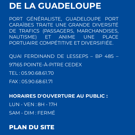
T
E
E
DE LA GUADELOUPE
I
M
M
PORT GÉNÉRALISTE, GUADELOUPE PORT
E
O
CARAÏBES TRAITE UNE GRANDE DIVERSITÉ
E
DE TRAFICS (PASSAGERS, MARCHANDISES,
N
NAUTISME) ET ANIME UNE PLACE
N
N
PORTUAIRE COMPÉTITIVE ET DIVERSIFIÉE.
T
D
T
QUAI FERDINAND DE LESSEPS – BP 485 –
E
S
97165 POINTE-À-PITRE CEDEX
TEL : 05.90.68.61.70
V
FAX : 05.90.68.61.71
U
HORAIRES D'OUVERTURE AU PUBLIC :
E
LUN - VEN : 8H - 17H
SAM - DIM : FERMÉ
S
PLAN DU SITE
É