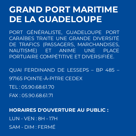
T
E
GRAND PORT MARITIME
I
M
DE LA GUADELOUPE
E
O
PORT GÉNÉRALISTE, GUADELOUPE PORT
N
N
CARAÏBES TRAITE UNE GRANDE DIVERSITÉ
DE TRAFICS (PASSAGERS, MARCHANDISES,
T
NAUTISME) ET ANIME UNE PLACE
D
PORTUAIRE COMPÉTITIVE ET DIVERSIFIÉE.
E
QUAI FERDINAND DE LESSEPS – BP 485 –
V
97165 POINTE-À-PITRE CEDEX
TEL : 05.90.68.61.70
U
FAX : 05.90.68.61.71
E
HORAIRES D'OUVERTURE AU PUBLIC :
S
LUN - VEN : 8H - 17H
SAM - DIM : FERMÉ
É