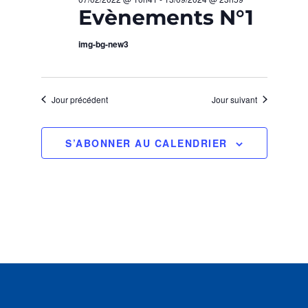
O
H
Evènements N°1
z
N
u
E
img-bg-new3
n
D
e
E
E
d
T
Jour précédent
Jour suivant
a
V
t
N
U
e
S’ABONNER AU CALENDRIER
.
A
E
S
V
É
I
V
G
È
A
N