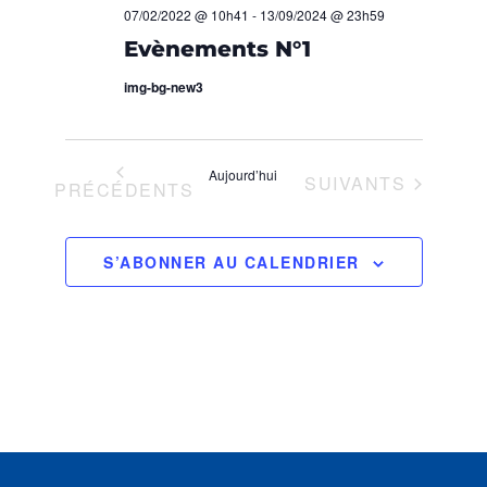
O
H
07/02/2022 @ 10h41
-
13/09/2024 @ 23h59
z
Evènements N°1
N
u
E
n
img-bg-new3
D
e
E
E
d
T
a
V
Aujourd’hui
ÉVÈNEMENTS
SUIVANTS
t
ÉVÈNEMENTS
PRÉCÉDENTS
N
U
e
.
A
E
S’ABONNER AU CALENDRIER
S
V
É
I
V
G
È
A
N