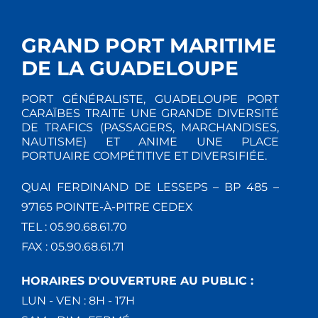
T
E
I
M
GRAND PORT MARITIME
E
O
DE LA GUADELOUPE
N
N
PORT GÉNÉRALISTE, GUADELOUPE PORT
T
CARAÏBES TRAITE UNE GRANDE DIVERSITÉ
D
DE TRAFICS (PASSAGERS, MARCHANDISES,
NAUTISME) ET ANIME UNE PLACE
E
PORTUAIRE COMPÉTITIVE ET DIVERSIFIÉE.
V
QUAI FERDINAND DE LESSEPS – BP 485 –
97165 POINTE-À-PITRE CEDEX
U
TEL : 05.90.68.61.70
E
FAX : 05.90.68.61.71
S
HORAIRES D'OUVERTURE AU PUBLIC :
LUN - VEN : 8H - 17H
É