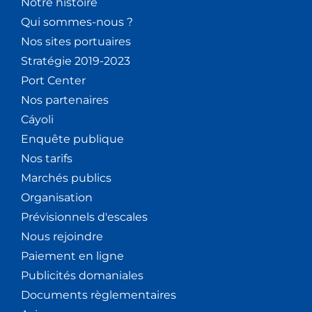
Notre histoire
È
Qui sommes-nous ?
Nos sites portuaires
N
Stratégie 2019-2023
E
Port Center
Nos partenaires
M
Cáyoli
E
Enquête publique
Nos tarifs
N
Marchés publics
T
Organisation
Prévisionnels d'escales
S
Nous rejoindre
Paiement en ligne
Publicités domaniales
Documents règlementaires