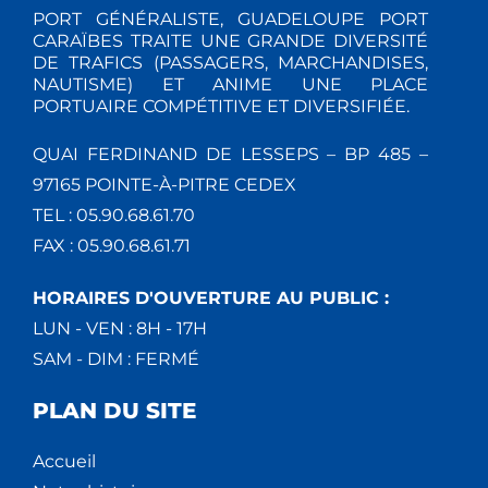
I
M
M
PORT GÉNÉRALISTE, GUADELOUPE PORT
E
O
CARAÏBES TRAITE UNE GRANDE DIVERSITÉ
E
DE TRAFICS (PASSAGERS, MARCHANDISES,
N
NAUTISME) ET ANIME UNE PLACE
N
N
PORTUAIRE COMPÉTITIVE ET DIVERSIFIÉE.
T
D
T
QUAI FERDINAND DE LESSEPS – BP 485 –
E
S
97165 POINTE-À-PITRE CEDEX
TEL : 05.90.68.61.70
V
FAX : 05.90.68.61.71
U
HORAIRES D'OUVERTURE AU PUBLIC :
E
LUN - VEN : 8H - 17H
SAM - DIM : FERMÉ
S
PLAN DU SITE
É
V
Accueil