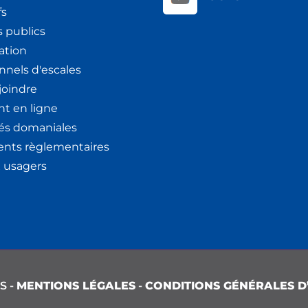
fs
 publics
ation
nnels d'escales
joindre
t en ligne
tés domaniales
nts règlementaires
x usagers
S -
MENTIONS LÉGALES
-
CONDITIONS GÉNÉRALES D’