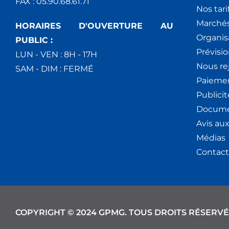
FAX : 05.90.68.61.71
Nos tari
Marchés
HORAIRES D'OUVERTURE AU
Organis
PUBLIC :
Prévisio
LUN - VEN : 8H - 17H
Nous re
SAM - DIM : FERMÉ
Paiemen
Publici
Docume
Avis au
Médias
Contact
COPYRIGHT © 2024 GPMG. TOUS DROITS RÉSERVÉ