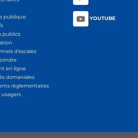
e publique
YOUTUBE
fs
 publics
ation
nnels d'escales
joindre
t en ligne
tés domaniales
nts règlementaires
x usagers