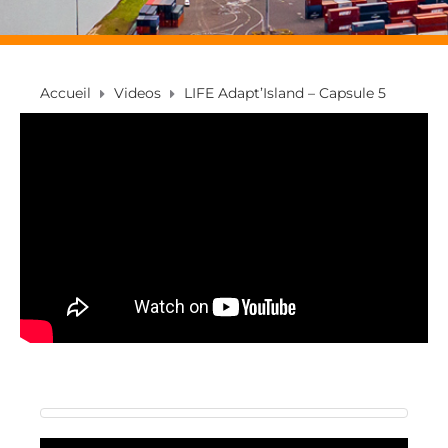
Accueil
Videos
LIFE Adapt’Island – Capsule 5