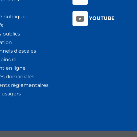
e publique
YOUTUBE
fs
 publics
ation
nnels d'escales
joindre
t en ligne
tés domaniales
nts règlementaires
x usagers