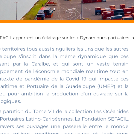
FACIL apportent un éclairage sur les « Dynamiques portuaires la
territoires tous aussi singuliers les uns que les autres
loupe s’inscrit dans la même dynamique que ces
sant par la Caraïbe, et qui sont un vaste terrain
loppement de l’économie mondiale maritime tout en
ontexte de pandémie de la Covid 19 qui impacte ces
aritime et Portuaire de la Guadeloupe (UMEP) et la
t eu pour ambition la production d’un ouvrage sur la
logiques.
a parution du Tome VII de la collection Les Océanides
ortuaires Latino-Caribéennes. La Fondation SEFACIL,
ravers ses ouvrages une passerelle entre le monde
es milieux maritimes, portuaires et logistiques