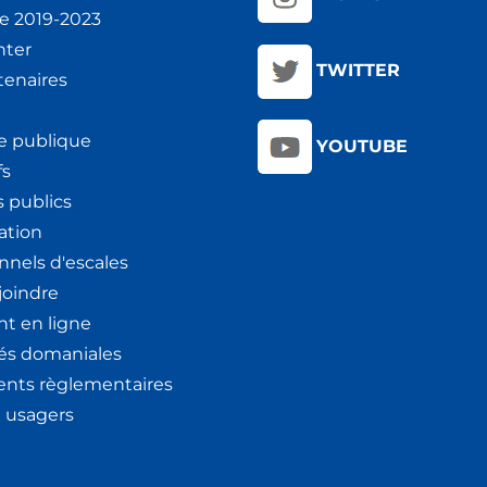
ie 2019-2023
nter
TWITTER
tenaires
e publique
YOUTUBE
fs
 publics
ation
nnels d'escales
joindre
t en ligne
tés domaniales
nts règlementaires
x usagers