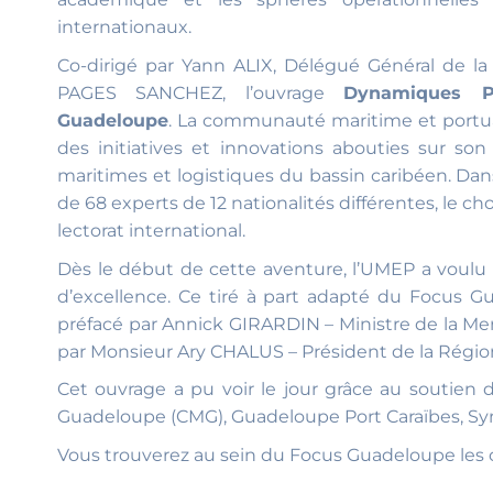
internationaux.
Co-dirigé par Yann ALIX, Délégué Général de l
PAGES SANCHEZ, l’ouvrage
Dynamiques Po
Guadeloupe
. La communauté maritime et portua
des initiatives et innovations abouties sur so
maritimes et logistiques du bassin caribéen. Dan
de 68 experts de 12 nationalités différentes, le ch
lectorat international.
Dès le début de cette aventure, l’UMEP a voulu
d’excellence. Ce tiré à part adapté du Focus G
préfacé par Annick GIRARDIN – Ministre de la Mer 
par Monsieur Ary CHALUS – Président de la Régi
Cet ouvrage a pu voir le jour grâce au soutien
Guadeloupe (CMG), Guadeloupe Port Caraïbes, Syn
Vous trouverez au sein du Focus Guadeloupe les c