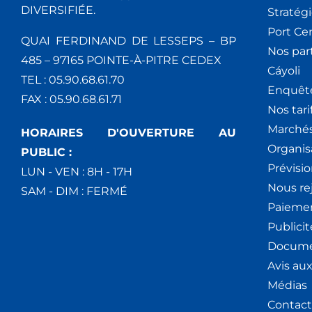
DIVERSIFIÉE.
Stratég
Port Ce
QUAI FERDINAND DE LESSEPS – BP
Nos par
485 – 97165 POINTE-À-PITRE CEDEX
Cáyoli
TEL : 05.90.68.61.70
Enquêt
FAX : 05.90.68.61.71
Nos tari
Marchés
HORAIRES D'OUVERTURE AU
Organis
PUBLIC :
Prévisio
LUN - VEN : 8H - 17H
Nous re
SAM - DIM : FERMÉ
Paiemen
Publici
Docume
Avis au
Médias
Contact