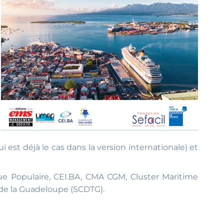
est déjà le cas dans la version internationale) et
ue Populaire, CEI.BA, CMA CGM, Cluster Maritime
de la Guadeloupe (SCDTG).