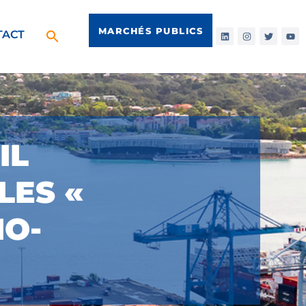
MARCHÉS PUBLICS
TACT
IL
LES «
NO-