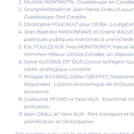
Michèle MONTANTIN :
Guadeloupe en Caraïbe
Sita NARAYANAN et Jean-Pierre CHALUS pour l
Guadeloupe Port Caraïbe
Christophe FOUCAULT pour CEIBA :
La digital
Jean-Baptiste MAISONNAVE et Oriane RAULET p
politiques publiques maritimes à une échelle 
Eric FOULQUIER, Yves MONTOUROY, Pascal-Jea
Hommes-Milieux Littoral Caraïbe, un dispositi
Sylvie GUSTAVE DIT DUFLO pour la Région Gu
cadre stratégique concerté
Philippe RICHARD, Didier GREFFET, Stéphan
Régionales :
L’action économique de la Douane,
domienne
Guillaume PFUND et Yann ALIX :
Economie circ
portuaires
Alain GRALL et Yann ALIX :
Port, transport et 
planification et l’anticipation
Cet ouvrage a pu voir le jour grâce au soutien