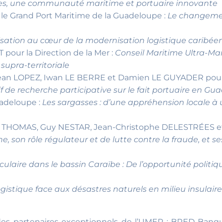
s, une communauté maritime et portuaire innovante
e Grand Port Maritime de la Guadeloupe :
Le changemen
isation au cœur de la modernisation logistique caribéenn
our la Direction de la Mer :
Conseil Maritime Ultra-Ma
supra-territoriale
n LOPEZ, Iwan LE BERRE et Damien LE GUYADER pour l’U
f de recherche participative sur le fait portuaire en G
adeloupe :
Les sargasses : d’une appréhension locale à
e THOMAS, Guy NESTAR, Jean-Christophe DELESTRÉES e
 son rôle régulateur et de lutte contre la fraude, et se
ulaire dans le bassin Caraïbe : De l’opportunité politiqu
logistique face aux désastres naturels en milieu insulaire
 des partenaires exceptionnels de l’UMEP : BRED Banq