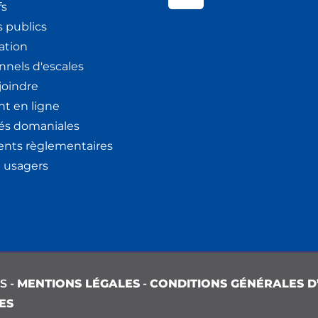
fs
 publics
ation
nnels d'escales
joindre
t en ligne
tés domaniales
nts règlementaires
x usagers
S -
MENTIONS LÉGALES
-
CONDITIONS GÉNÉRALES D’
ES