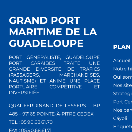
GRAND PORT
MARITIME DE LA
GUADELOUPE
PLAN 
PORT GÉNÉRALISTE, GUADELOUPE
Accueil
PORT CARAÏBES TRAITE UNE
Notre hi
GRANDE DIVERSITÉ DE TRAFICS
(PASSAGERS, MARCHANDISES,
Qui so
NAUTISME) ET ANIME UNE PLACE
Nos site
PORTUAIRE COMPÉTITIVE ET
DIVERSIFIÉE.
Stratég
Port Ce
QUAI FERDINAND DE LESSEPS – BP
Nos par
485 – 97165 POINTE-À-PITRE CEDEX
Cáyoli
TEL : 05.90.68.61.70
Enquêt
FAX : 05.90.68.61.71