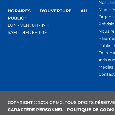
Nos tari
Marchés
HORAIRES D'OUVERTURE AU
Organis
PUBLIC :
Prévisio
LUN - VEN : 8H - 17H
Nous re
SAM - DIM : FERMÉ
Paiemen
Publici
Docume
Avis au
Médias
Contact
COPYRIGHT © 2024 GPMG. TOUS DROITS RÉSERVÉ
CARACTÈRE PERSONNEL
-
POLITIQUE DE COOKI