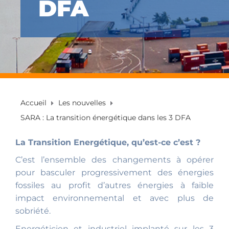
DFA
Accueil
Les nouvelles
SARA : La transition énergétique dans les 3 DFA
La Transition Energétique, qu’est-ce c’est ?
C’est l’ensemble des changements à opérer
pour basculer progressivement des énergies
fossiles au profit d’autres énergies à faible
impact environnemental et avec plus de
sobriété.
Energéticien et industriel implanté sur les 3