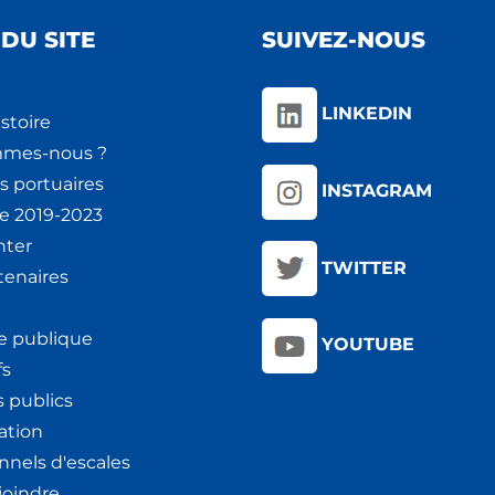
DU SITE
SUIVEZ-NOUS
LINKEDIN
stoire
mmes-nous ?
s portuaires
INSTAGRAM
ie 2019-2023
nter
TWITTER
tenaires
e publique
YOUTUBE
fs
 publics
ation
nnels d'escales
joindre