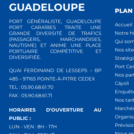
GUADELOUPE
PLAN 
PORT GÉNÉRALISTE, GUADELOUPE
Accueil
PORT CARAÏBES TRAITE UNE
Notre hi
GRANDE DIVERSITÉ DE TRAFICS
(PASSAGERS, MARCHANDISES,
Qui so
NAUTISME) ET ANIME UNE PLACE
Nos site
PORTUAIRE COMPÉTITIVE ET
DIVERSIFIÉE.
Stratég
Port Ce
QUAI FERDINAND DE LESSEPS – BP
Nos par
485 – 97165 POINTE-À-PITRE CEDEX
Cáyoli
TEL : 05.90.68.61.70
Enquêt
FAX : 05.90.68.61.71
Nos tari
Marchés
HORAIRES D'OUVERTURE AU
Organis
PUBLIC :
Prévisio
LUN - VEN : 8H - 17H
Nous re