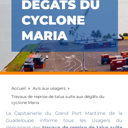
DÉGÂTS DU
CYCLONE
MARIA
Accueil
Avis aux usagers
Travaux de reprise de talus suite aux dégâts du
cyclone Maria
La Capitainerie du Grand Port Maritime de la
Guadeloupe informe tous les Usagers du
démarrage des
travaux de reprise de talus suite