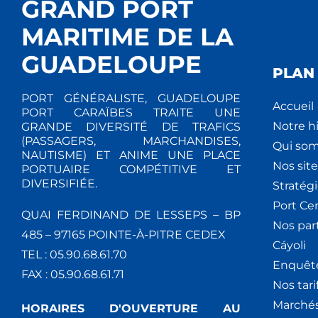
GRAND PORT
MARITIME DE LA
GUADELOUPE
PLAN 
PORT GÉNÉRALISTE, GUADELOUPE
Accueil
PORT CARAÏBES TRAITE UNE
Notre hi
GRANDE DIVERSITÉ DE TRAFICS
(PASSAGERS, MARCHANDISES,
Qui so
NAUTISME) ET ANIME UNE PLACE
Nos site
PORTUAIRE COMPÉTITIVE ET
DIVERSIFIÉE.
Stratég
Port Ce
QUAI FERDINAND DE LESSEPS – BP
Nos par
485 – 97165 POINTE-À-PITRE CEDEX
Cáyoli
TEL : 05.90.68.61.70
Enquêt
FAX : 05.90.68.61.71
Nos tari
Marchés
HORAIRES D'OUVERTURE AU