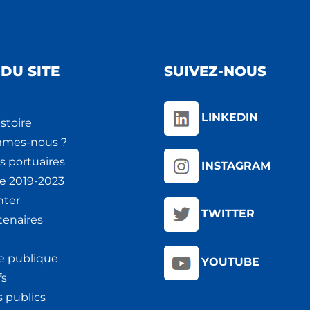
DU SITE
SUIVEZ-NOUS
LINKEDIN
stoire
mmes-nous ?
s portuaires
INSTAGRAM
ie 2019-2023
nter
TWITTER
tenaires
e publique
YOUTUBE
fs
 publics