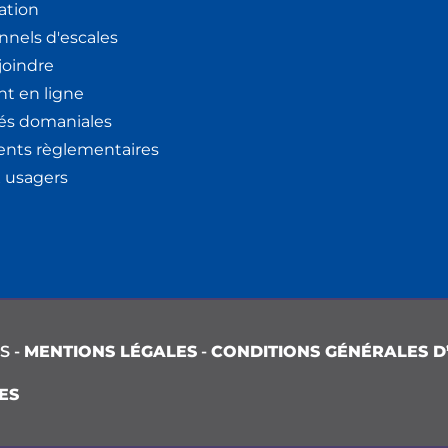
ation
nnels d'escales
joindre
t en ligne
tés domaniales
nts règlementaires
x usagers
S -
MENTIONS LÉGALES
-
CONDITIONS GÉNÉRALES D’
ES