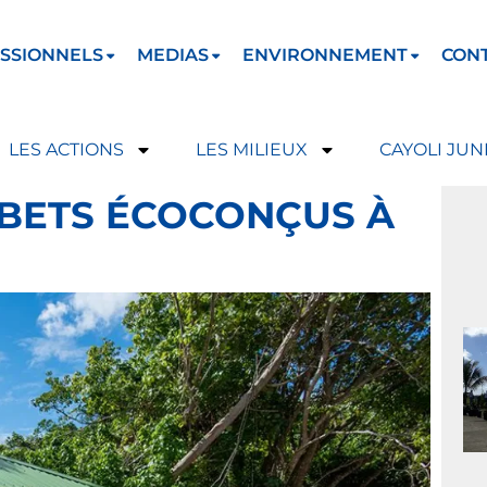
SSIONNELS
MEDIAS
ENVIRONNEMENT
CON
LES ACTIONS
LES MILIEUX
CAYOLI JUN
BETS ÉCOCONÇUS À