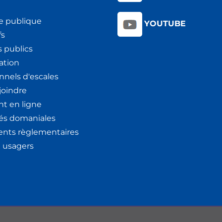
e publique
YOUTUBE
fs
 publics
ation
nnels d'escales
joindre
t en ligne
tés domaniales
nts règlementaires
x usagers