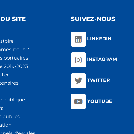
DU SITE
SUIVEZ-NOUS
LINKEDIN
stoire
mmes-nous ?
s portuaires
INSTAGRAM
ie 2019-2023
nter
TWITTER
tenaires
e publique
YOUTUBE
fs
 publics
ation
nnels d'escales