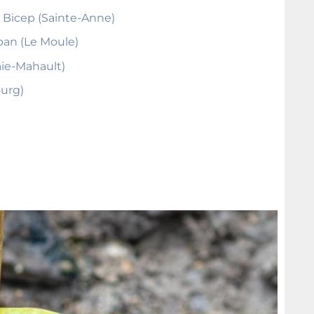
r Bicep (Sainte-Anne)
uban (Le Moule)
Baie-Mahault)
ourg)
)