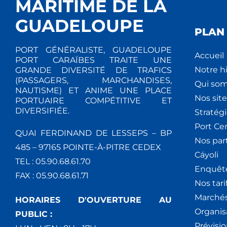
MARITIME DE LA
GUADELOUPE
PLAN 
PORT GÉNÉRALISTE, GUADELOUPE
Accueil
PORT CARAÏBES TRAITE UNE
Notre hi
GRANDE DIVERSITÉ DE TRAFICS
(PASSAGERS, MARCHANDISES,
Qui so
NAUTISME) ET ANIME UNE PLACE
Nos site
PORTUAIRE COMPÉTITIVE ET
DIVERSIFIÉE.
Stratég
Port Ce
QUAI FERDINAND DE LESSEPS – BP
Nos par
485 – 97165 POINTE-À-PITRE CEDEX
Cáyoli
TEL : 05.90.68.61.70
Enquêt
FAX : 05.90.68.61.71
Nos tari
Marchés
HORAIRES D'OUVERTURE AU
Organis
PUBLIC :
Prévisio