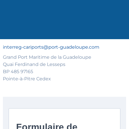
interreg-cariports@port-guadeloupe.com
Grand Port Maritime de la Guadeloupe
Quai Ferdinand de Lesseps
BP 485 97165
Pointe-à-Pitre Cedex