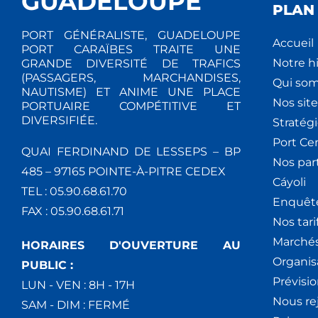
GUADELOUPE
PLAN 
PORT GÉNÉRALISTE, GUADELOUPE
Accueil
PORT CARAÏBES TRAITE UNE
Notre hi
GRANDE DIVERSITÉ DE TRAFICS
(PASSAGERS, MARCHANDISES,
Qui so
NAUTISME) ET ANIME UNE PLACE
Nos site
PORTUAIRE COMPÉTITIVE ET
DIVERSIFIÉE.
Stratég
Port Ce
QUAI FERDINAND DE LESSEPS – BP
Nos par
485 – 97165 POINTE-À-PITRE CEDEX
Cáyoli
TEL : 05.90.68.61.70
Enquêt
FAX : 05.90.68.61.71
Nos tari
Marchés
HORAIRES D'OUVERTURE AU
Organis
PUBLIC :
Prévisio
LUN - VEN : 8H - 17H
Nous re
SAM - DIM : FERMÉ