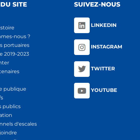
DU SITE
SUIVEZ-NOUS
LINKEDIN
stoire
mmes-nous ?
s portuaires
INSTAGRAM
ie 2019-2023
nter
TWITTER
tenaires
e publique
YOUTUBE
fs
 publics
ation
nnels d'escales
joindre