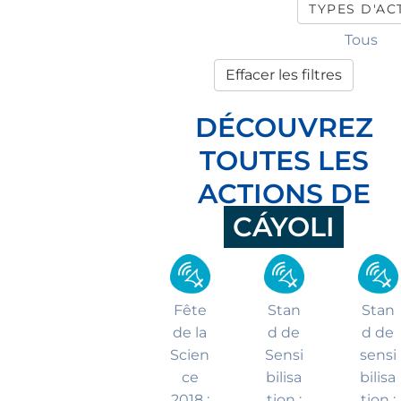
TYPES D'A
Tous
Effacer les filtres
DÉCOUVREZ
TOUTES LES
ACTIONS DE
CÁYOLI
Fête
Stan
Stan
de la
d de
d de
Scien
Sensi
sensi
ce
bilisa
bilisa
2018 :
tion :
tion :