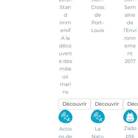
Stan
Cross
Sem
d
de
aine
imm
Port-
de
ersif
Louis
l’Envi
A la
ronn
déco
eme
uvert
nt
e des
2017
milie
ux
mari
ns
Découvrir
Découvrir
Déco
J’ado
Actio
La
pte
ns de
Natu