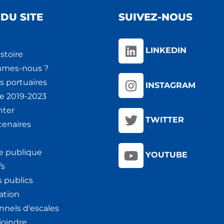
DU SITE
SUIVEZ-NOUS
LINKEDIN
stoire
mmes-nous ?
s portuaires
INSTAGRAM
ie 2019-2023
nter
TWITTER
tenaires
e publique
YOUTUBE
fs
 publics
ation
nnels d'escales
joindre