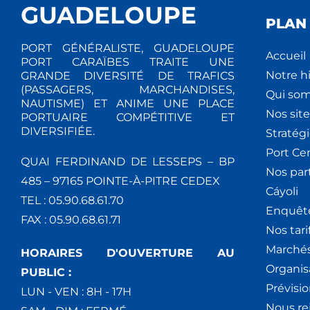
GUADELOUPE
PLAN 
PORT GÉNÉRALISTE, GUADELOUPE
Accueil
PORT CARAÏBES TRAITE UNE
Notre hi
GRANDE DIVERSITÉ DE TRAFICS
(PASSAGERS, MARCHANDISES,
Qui so
NAUTISME) ET ANIME UNE PLACE
Nos site
PORTUAIRE COMPÉTITIVE ET
DIVERSIFIÉE.
Stratég
Port Ce
QUAI FERDINAND DE LESSEPS – BP
Nos par
485 – 97165 POINTE-À-PITRE CEDEX
Cáyoli
TEL : 05.90.68.61.70
Enquêt
FAX : 05.90.68.61.71
Nos tari
Marchés
HORAIRES D'OUVERTURE AU
Organis
PUBLIC :
Prévisio
LUN - VEN : 8H - 17H
Nous re