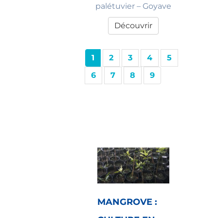
palétuvier – Goyave
Découvrir
1
2
3
4
5
6
7
8
9
MANGROVE :