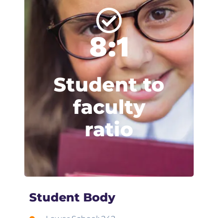
8:1
Student to
faculty
ratio
Student Body