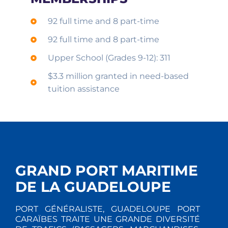
92 full time and 8 part-time
92 full time and 8 part-time
Upper School (Grades 9-12): 311
$3.3 million granted in need-based
tuition assistance
GRAND PORT MARITIME
DE LA GUADELOUPE
PORT GÉNÉRALISTE, GUADELOUPE PORT
CARAÏBES TRAITE UNE GRANDE DIVERSITÉ