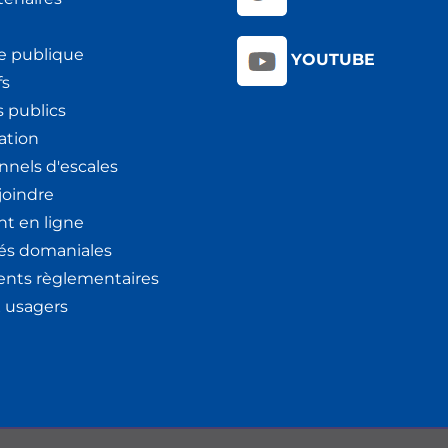
e publique
YOUTUBE
fs
 publics
ation
nnels d'escales
joindre
t en ligne
tés domaniales
nts règlementaires
x usagers