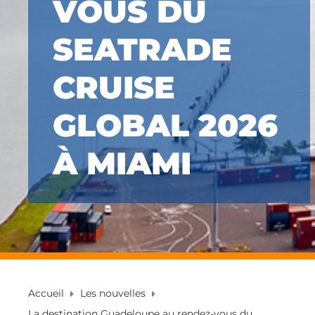
VOUS DU
SEATRADE
CRUISE
GLOBAL 2026
À MIAMI
Accueil
Les nouvelles
La destination Guadeloupe au rendez-vous du