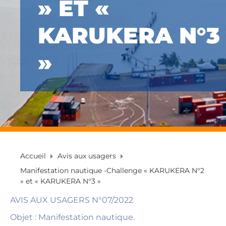
» ET «
KARUKERA N°3
»
Accueil
Avis aux usagers
Manifestation nautique -Challenge « KARUKERA N°2
» et « KARUKERA N°3 »
AVIS AUX USAGERS N°07/2022
Objet : Manifestation nautique.