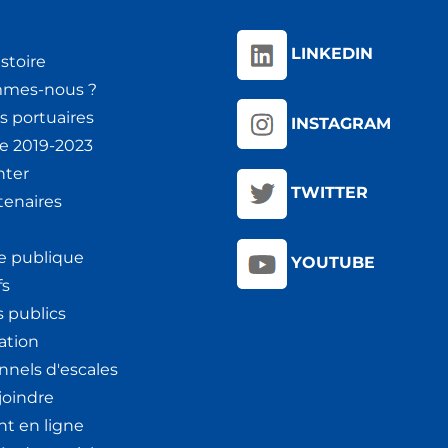
LINKEDIN
stoire
mmes-nous ?
s portuaires
INSTAGRAM
ie 2019-2023
nter
TWITTER
tenaires
e publique
YOUTUBE
fs
 publics
ation
nnels d'escales
joindre
t en ligne