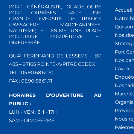
PORT GÉNÉRALISTE, GUADELOUPE
Accueil
PORT CARAÏBES TRAITE UNE
Notre hi
GRANDE DIVERSITÉ DE TRAFICS
(PASSAGERS, MARCHANDISES,
Qui so
NAUTISME) ET ANIME UNE PLACE
Nos site
PORTUAIRE COMPÉTITIVE ET
DIVERSIFIÉE.
Stratég
Port Ce
QUAI FERDINAND DE LESSEPS – BP
Nos par
485 – 97165 POINTE-À-PITRE CEDEX
Cáyoli
TEL : 05.90.68.61.70
Enquêt
FAX : 05.90.68.61.71
Nos tari
Marchés
HORAIRES D'OUVERTURE AU
Organis
PUBLIC :
Prévisio
LUN - VEN : 8H - 17H
Nous re
SAM - DIM : FERMÉ
Paiemen