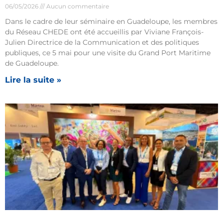
06/05/2026
Aucun commentaire
Dans le cadre de leur séminaire en Guadeloupe, les membres
du Réseau CHEDE ont été accueillis par Viviane François-
Julien Directrice de la Communication et des politiques
publiques, ce 5 mai pour une visite du Grand Port Maritime
de Guadeloupe.
Lire la suite »