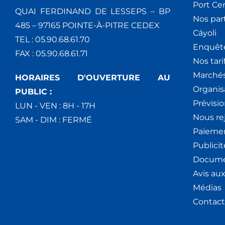
Port Ce
QUAI FERDINAND DE LESSEPS – BP
Nos par
485 – 97165 POINTE-À-PITRE CEDEX
Cáyoli
TEL : 05.90.68.61.70
Enquêt
FAX : 05.90.68.61.71
Nos tari
Marchés
HORAIRES D'OUVERTURE AU
Organis
PUBLIC :
Prévisio
LUN - VEN : 8H - 17H
Nous re
SAM - DIM : FERMÉ
Paiemen
Publici
Docume
Avis au
Médias
Contact