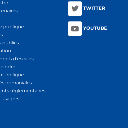
nter
TWITTER
tenaires
e publique
YOUTUBE
fs
 publics
ation
nnels d'escales
joindre
t en ligne
tés domaniales
nts règlementaires
x usagers