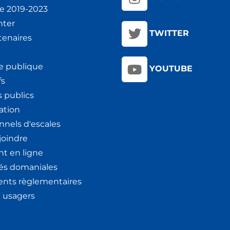
ie 2019-2023
nter
TWITTER
tenaires
e publique
YOUTUBE
fs
 publics
ation
nnels d'escales
joindre
t en ligne
tés domaniales
nts règlementaires
x usagers