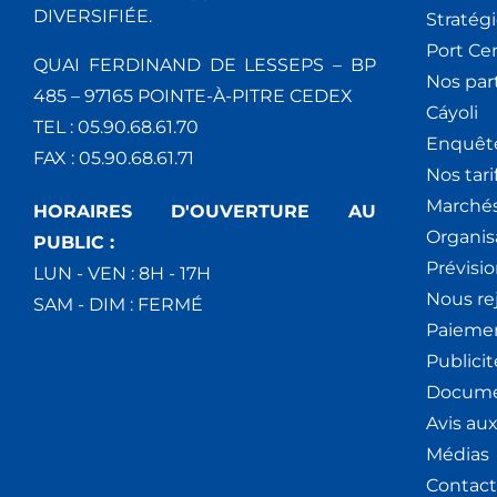
DIVERSIFIÉE.
Stratég
Port Ce
QUAI FERDINAND DE LESSEPS – BP
Nos par
485 – 97165 POINTE-À-PITRE CEDEX
Cáyoli
TEL : 05.90.68.61.70
Enquêt
FAX : 05.90.68.61.71
Nos tari
Marchés
HORAIRES D'OUVERTURE AU
Organis
PUBLIC :
Prévisio
LUN - VEN : 8H - 17H
Nous re
SAM - DIM : FERMÉ
Paiemen
Publici
Docume
Avis au
Médias
Contact