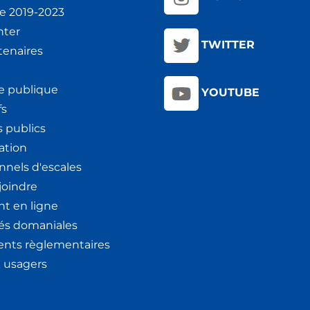
ie 2019-2023
nter
TWITTER
tenaires
e publique
YOUTUBE
fs
 publics
ation
nnels d'escales
joindre
t en ligne
tés domaniales
nts règlementaires
x usagers