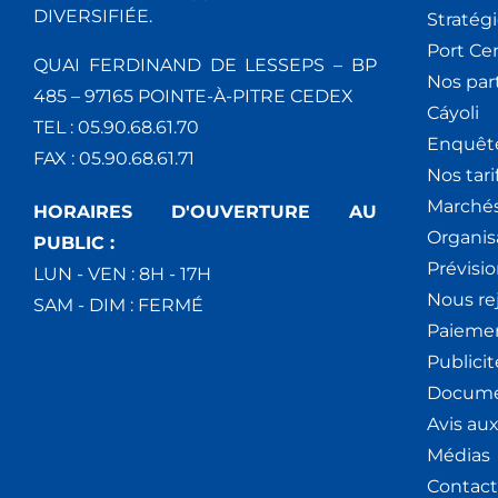
DIVERSIFIÉE.
Stratég
Port Ce
QUAI FERDINAND DE LESSEPS – BP
Nos par
485 – 97165 POINTE-À-PITRE CEDEX
Cáyoli
TEL : 05.90.68.61.70
Enquêt
FAX : 05.90.68.61.71
Nos tari
Marchés
HORAIRES D'OUVERTURE AU
Organis
PUBLIC :
Prévisio
LUN - VEN : 8H - 17H
Nous re
SAM - DIM : FERMÉ
Paiemen
Publici
Docume
Avis au
Médias
Contact