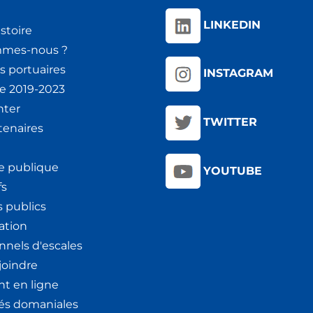
LINKEDIN
stoire
mmes-nous ?
s portuaires
INSTAGRAM
ie 2019-2023
nter
TWITTER
tenaires
e publique
YOUTUBE
fs
 publics
ation
nnels d'escales
joindre
t en ligne
tés domaniales