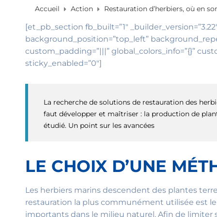
Accueil
Action
Restauration d’herbiers, où en 
[et_pb_section fb_built=”1″ _builder_version=”3.22
background_position=”top_left” background_repea
custom_padding=”|||” global_colors_info=”{}” cust
sticky_enabled=”0″]
La recherche de solutions de restauration des herb
faut développer et maîtriser : la production de pla
étudié. Un point sur les avancées
LE CHOIX D’UNE MÉ
Les herbiers marins descendent des plantes terre
restauration la plus communément utilisée est l
importants dans le milieu naturel. Afin de limiter