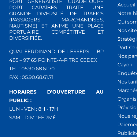
PORT GÉNÉRALISTE, GUADELOUPE
Accueil
PORT CARAÏBES TRAITE UNE
Notre hi
GRANDE DIVERSITÉ DE TRAFICS
(PASSAGERS, MARCHANDISES,
Qui so
NAUTISME) ET ANIME UNE PLACE
Nos site
PORTUAIRE COMPÉTITIVE ET
DIVERSIFIÉE.
Stratég
Port Ce
QUAI FERDINAND DE LESSEPS – BP
Nos par
485 – 97165 POINTE-À-PITRE CEDEX
Cáyoli
TEL : 05.90.68.61.70
Enquêt
FAX : 05.90.68.61.71
Nos tari
Marchés
HORAIRES D'OUVERTURE AU
Organis
PUBLIC :
Prévisio
LUN - VEN : 8H - 17H
Nous re
SAM - DIM : FERMÉ
Paiemen
Publici