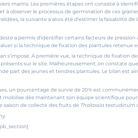
biers marins. Les premières étapes ont consisté à identifie
t à observer le processus de germination de ces graines
dées, la suivante a alors été d’estimer la faisabilité de 
te a permis d’identifier certains facteurs de pression a
aluer si la technique de fixation des plantules retenue es
lan s’impose. A première vue, la technique de fixation de
s présents sur le site. Malheureusement, on constate que
de part des jeunes et tendres plantules. Le bilan est ai
tifiques, un pourcentage de survie de 20% est communéme
rt mobilise dès maintenant son équipe scientifique pour
e saison de collecte des fruits de
Thalassia testudinum
hy
_pb_section]