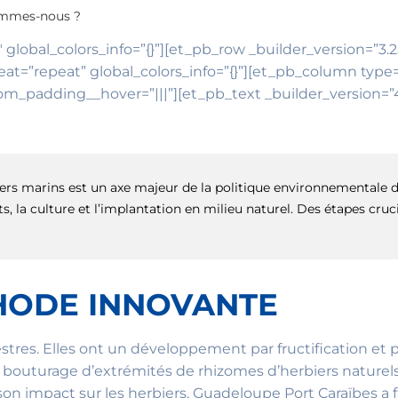
sommes-nous ?
″ global_colors_info=”{}”][et_pb_row _builder_version=”3.
t=”repeat” global_colors_info=”{}”][et_pb_column type=”
om_padding__hover=”|||”][et_pb_text _builder_version=”4.
iers marins est un axe majeur de la politique environnementale 
nts, la culture et l’implantation en milieu naturel. Des étapes c
THODE INNOVANTE
stres. Elles ont un développement par fructification et
e bouturage d’extrémités de rhizomes d’herbiers nature
 son impact sur les herbiers, Guadeloupe Port Caraïbes a 