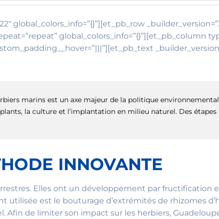
22″ global_colors_info=”{}”][et_pb_row _builder_version=”
eat=”repeat” global_colors_info=”{}”][et_pb_column typ
ustom_padding__hover=”|||”][et_pb_text _builder_version
erbiers marins est un axe majeur de la politique environnement
e plants, la culture et l’implantation en milieu naturel. Des éta
ÉTHODE INNOVANTE
restres. Elles ont un développement par fructification e
utilisée est le bouturage d’extrémités de rhizomes d’h
 Afin de limiter son impact sur les herbiers, Guadeloupe