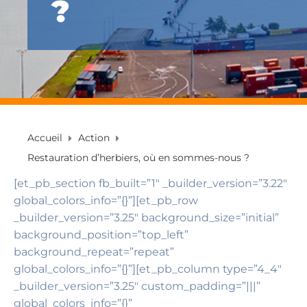
?
Accueil
Action
Restauration d’herbiers, où en sommes-nous ?
[et_pb_section fb_built=”1″ _builder_version=”3.22″
global_colors_info=”{}”][et_pb_row
_builder_version=”3.25″ background_size=”initial”
background_position=”top_left”
background_repeat=”repeat”
global_colors_info=”{}”][et_pb_column type=”4_4″
_builder_version=”3.25″ custom_padding=”|||”
global_colors_info=”{}”