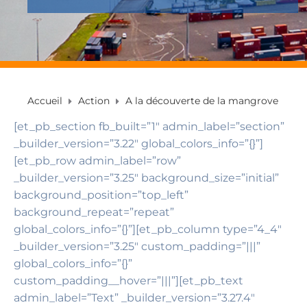
Accueil
Action
A la découverte de la mangrove
[et_pb_section fb_built=”1″ admin_label=”section”
_builder_version=”3.22″ global_colors_info=”{}”]
[et_pb_row admin_label=”row”
_builder_version=”3.25″ background_size=”initial”
background_position=”top_left”
background_repeat=”repeat”
global_colors_info=”{}”][et_pb_column type=”4_4″
_builder_version=”3.25″ custom_padding=”|||”
global_colors_info=”{}”
custom_padding__hover=”|||”][et_pb_text
admin_label=”Text” _builder_version=”3.27.4″