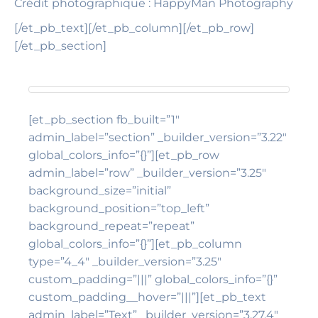
Crédit
photographique : HappyMan Photography
[/et_pb_text][/et_pb_column][/et_pb_row]
[/et_pb_section]
[et_pb_section fb_built=”1″
admin_label=”section” _builder_version=”3.22″
global_colors_info=”{}”][et_pb_row
admin_label=”row” _builder_version=”3.25″
background_size=”initial”
background_position=”top_left”
background_repeat=”repeat”
global_colors_info=”{}”][et_pb_column
type=”4_4″ _builder_version=”3.25″
custom_padding=”|||” global_colors_info=”{}”
custom_padding__hover=”|||”][et_pb_text
admin_label=”Text” _builder_version=”3.27.4″