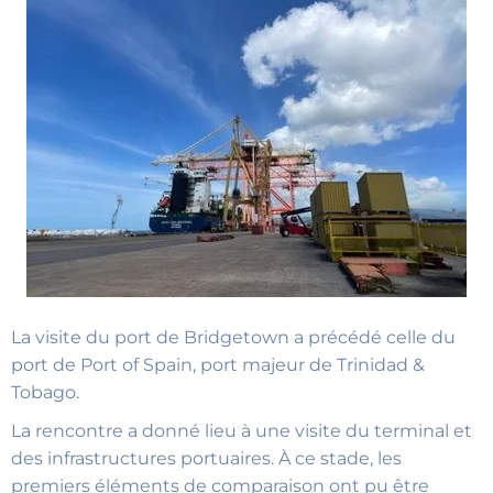
La visite du port de Bridgetown a précédé celle du
port de Port of Spain, port majeur de Trinidad &
Tobago.
La rencontre a donné lieu à une visite du terminal et
des infrastructures portuaires. À ce stade, les
premiers éléments de comparaison ont pu être