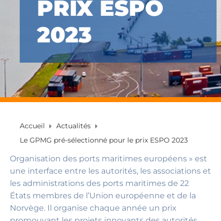
PRIX ESPO
2023
Accueil
Actualités
Le GPMG pré-sélectionné pour le prix ESPO 2023
Organisation des ports maritimes européens » est
une interface entre les autorités, les associations et
les administrations des ports maritimes de 22
États membres de l’Union européenne et de la
Norvège. Il organise chaque année un prix
promouvant les projets innovants des autorités