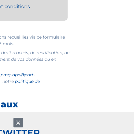
t conditions
s recueillies via ce formulaire
6 mois.
roit d’accès, de rectification, de
ement de vos données ou en
gpmg-dpo@port-
er notre
politique de
iaux
TWITTER