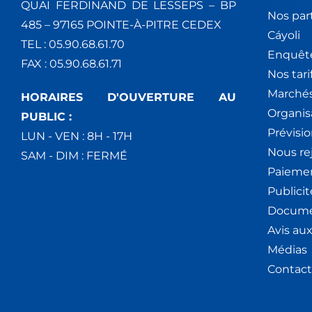
QUAI FERDINAND DE LESSEPS – BP
Nos par
485 – 97165 POINTE-À-PITRE CEDEX
Cáyoli
TEL : 05.90.68.61.70
Enquêt
FAX : 05.90.68.61.71
Nos tari
Marchés
HORAIRES D'OUVERTURE AU
Organis
PUBLIC :
Prévisio
LUN - VEN : 8H - 17H
Nous re
SAM - DIM : FERMÉ
Paiemen
Publici
Docume
Avis au
Médias
Contact