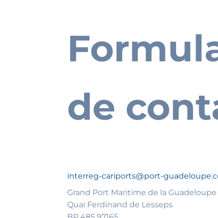
Formula
Lorem ip
egestas p
de cont
interreg-cariports@port-guadeloupe.
Grand Port Maritime de la Guadeloupe
Quai Ferdinand de Lesseps
BP 485 97165