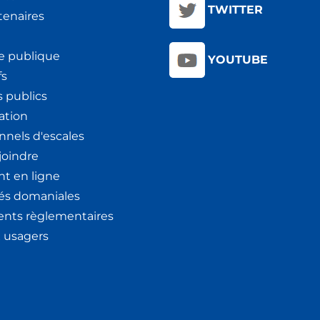
TWITTER
tenaires
e publique
YOUTUBE
fs
 publics
ation
nnels d'escales
joindre
t en ligne
tés domaniales
nts règlementaires
x usagers