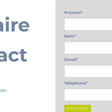
Contact
Prénom*
ire
sum dolor sit amet, consectetur adipiscing elit. Sed 
orta. Curabitur at orci dapibus, interdum nisi et, c
purus.
Nom*
act
Email*
Téléphone*
com