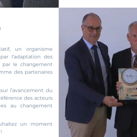
s
iatif, un organisme
par l’adaptation des
u par le changement
ramme des partenaires
sur l’avancement du
 référence des acteurs
iées au changement
souhaitez un moment
!