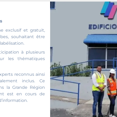
s
exclusif et gratuit,
bes, souhaitant être
labélisation.
cipation à plusieurs
r les thématiques
xperts reconnus ainsi
alement inclus. Ce
ns la Grande Région
ment est en cours de
d’information.