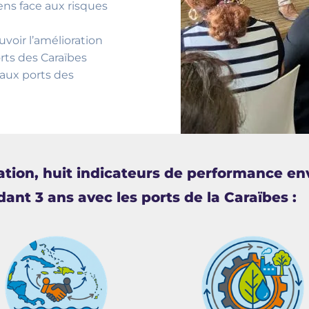
ens face aux risques
oir l’amélioration
ts des Caraïbes
aux ports des
sation, huit indicateurs de performance e
ant 3 ans avec les ports de la Caraïbes :