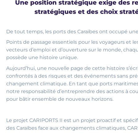
Programme
Une position stratégique exige des r
stratégiques et des choix strat
Le projet CARIPORTS II :
De tout temps, les ports des Caraïbes ont occupé une
Construire ensemble de
Points de passage essentiels pour les voyageurs et l
nouveaux horizons
vecteurs d’emploi et d’ouverture sur le monde, chaq
possède une histoire unique.
Aujourd’hui, une nouvelle page de cette histoire s’écrit
confrontés à des risques et des événements sans pré
changement climatique. En tant que ports maritimes c
notre responsabilité d’entreprendre des actions à cou
pour bâtir ensemble de nouveaux horizons.
Le projet CARIPORTS II est un projet proactif et spéci
des Caraïbes face aux changements climatiques, CARIP