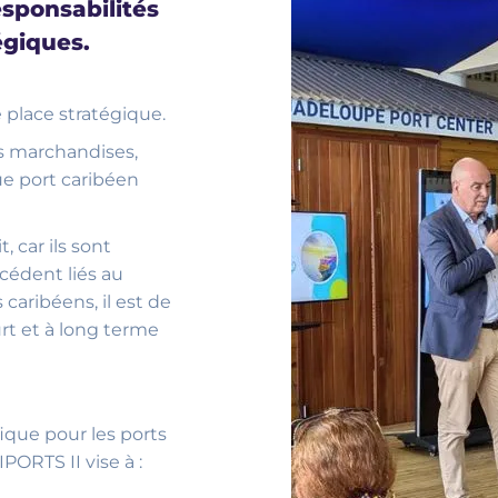
esponsabilités
égiques.
 place stratégique.
es marchandises,
ue port caribéen
, car ils sont
cédent liés au
aribéens, il est de
rt et à long terme
fique pour les ports
ORTS II vise à :