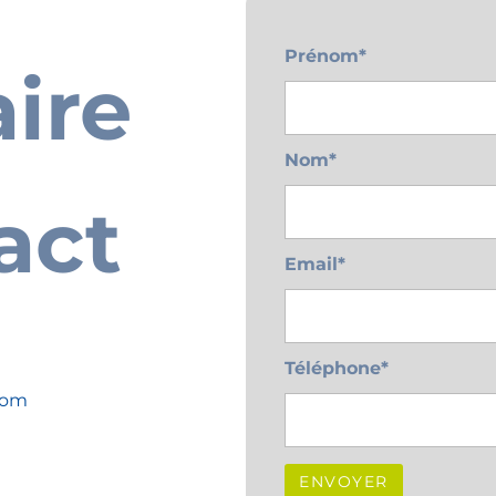
Contact
Prénom*
ire
sum dolor sit amet, consectetur adipiscing elit. Sed 
orta. Curabitur at orci dapibus, interdum nisi et, c
purus.
Nom*
act
Email*
Téléphone*
com