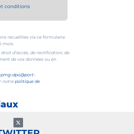
t conditions
s recueillies via ce formulaire
6 mois.
roit d’accès, de rectification, de
ement de vos données ou en
gpmg-dpo@port-
er notre
politique de
iaux
TWITTER