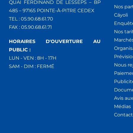
QUAI FERDINAND DE LESSEPS – BP
Nos par
485 – 97165 POINTE-À-PITRE CEDEX
Cáyoli
TEL : 05.90.68.61.70
Enquêt
FAX : 05.90.68.61.71
Nos tari
Marchés
HORAIRES D'OUVERTURE AU
Organis
PUBLIC :
Prévisio
LUN - VEN : 8H - 17H
Nous re
SAM - DIM : FERMÉ
Paiemen
Publici
Docume
Avis au
Médias
Contact