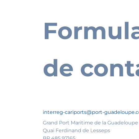
Formula
Lorem ip
egestas p
de cont
interreg-cariports@port-guadeloupe.
Grand Port Maritime de la Guadeloupe
Quai Ferdinand de Lesseps
BP 485 97165