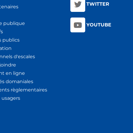
TWITTER
tenaires
e publique
YOUTUBE
fs
 publics
ation
nnels d'escales
joindre
t en ligne
tés domaniales
nts règlementaires
x usagers